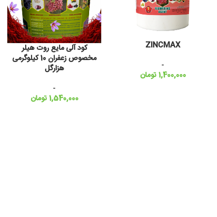
ZINCMAX
کود آلی مایع روت هیلر
مخصوص زعفران 10 کیلوگرمی
-
هزارگل
1,400,000
تومان
-
1,540,000
تومان